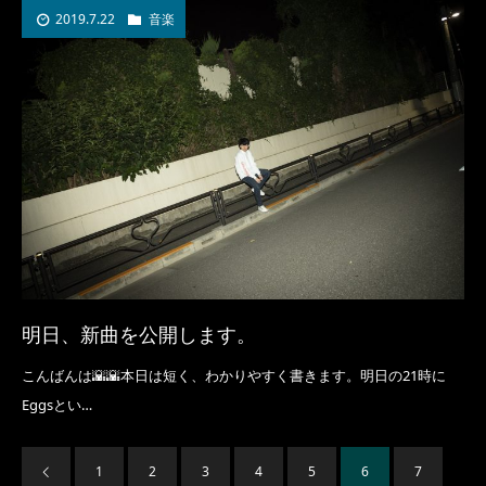
2019.7.22
音楽
明日、新曲を公開します。
こんばんは🌇🌇本日は短く、わかりやすく書きます。明日の21時に
Eggsとい…
1
2
3
4
5
6
7