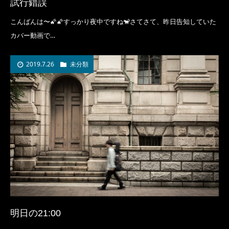
試行錯誤
こんばんは〜🌠🌠すっかり夜中ですね🐒さてさて、昨日告知していた
カバー動画で…
2019.7.26
未分類
明日の21:00