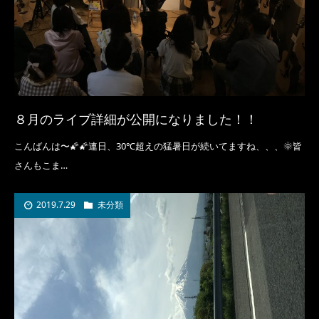
８月のライブ詳細が公開になりました！！
こんばんは〜🌠🌠連日、30℃超えの猛暑日が続いてますね、、、🌞皆
さんもこま…
2019.7.29
未分類