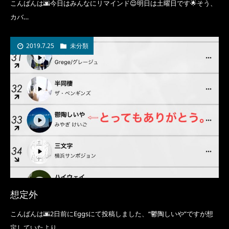
こんばんは🌆今日はみんなにリマインド😌明日は土曜日です🌟そう、
カバ…
2019.7.25
未分類
想定外
こんばんは🌆2日前にEggsにて投稿しました、“鬱陶しいや”ですが想
定していたより…