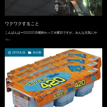
ワクワクすること
こんばんは〜🧚🏻‍♀️🧚🏻‍♀️月曜終わって火曜日ですが、みんな元気にや
っ…
2019.8.26
未分類