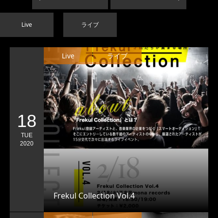
Live
ライブ
Live
ライブ
18
TUE
2020
Frekul Collection Vol.4