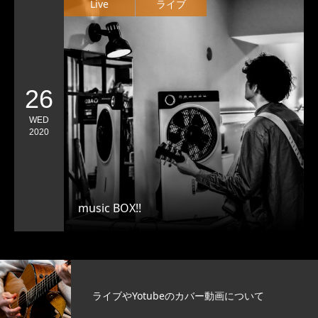
Live
ライブ
26
WED
2020
music BOX!!
ライブやYotubeのカバー動画について