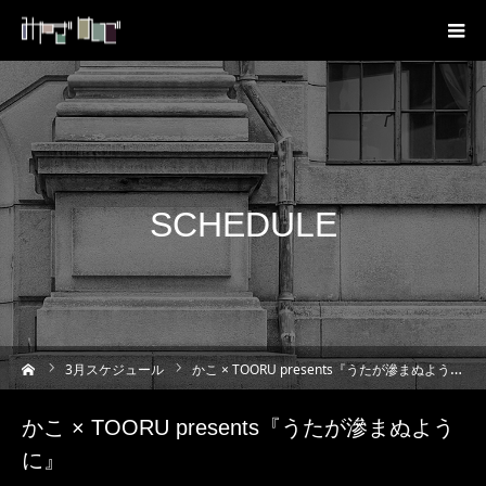
SCHEDULE
ーム
3
月スケジュール
かこ × TOORU presents『うたが滲まぬように』
かこ × TOORU presents『うたが滲まぬよう
に』