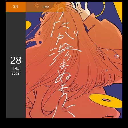
Live
3月
28
THU
2019